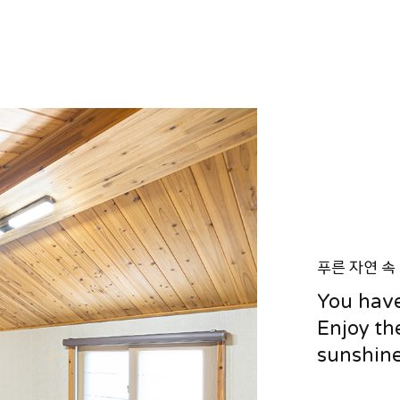
푸른 자연 속
You have
Enjoy th
sunshine