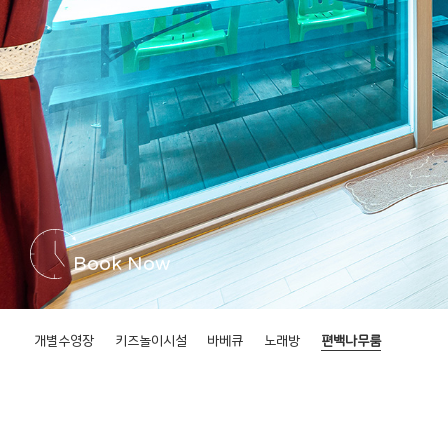
Book Now
개별수영장
키즈놀이시설
바베큐
노래방
편백나무룸