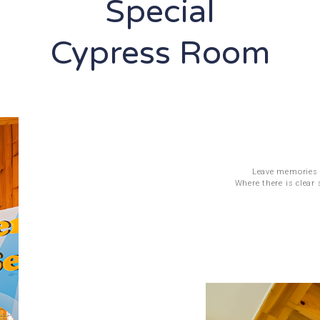
Special
Cypress Room
Leave memories 
Where there is clear 