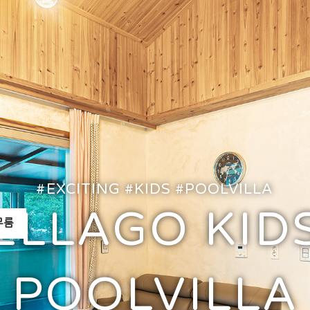
#EXCITING #KIDS #POOLVILLA
ELLAGO KID
무룸
POOLVILLA