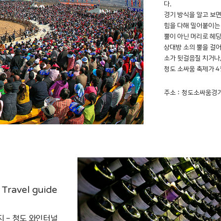
다.
경기 방식을 알고 보면
힘을 다해 밀어붙이는 
뿔이 아닌 머리로 헤딩
상대방 소의 뿔을 걸어
소가 뒷걸음질 치거나,
청도 소싸움 축제가 4
주소 : 청도소싸움경기
Travel guide
 - 청도 와인터널