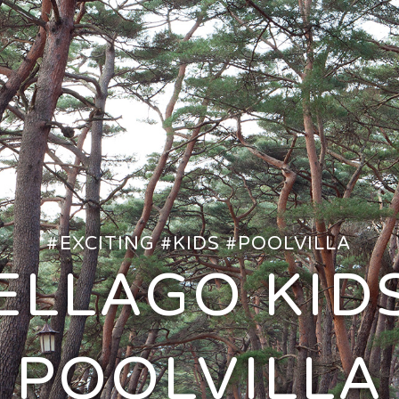
#EXCITING #KIDS #POOLVILLA
ELLAGO KID
POOLVILLA