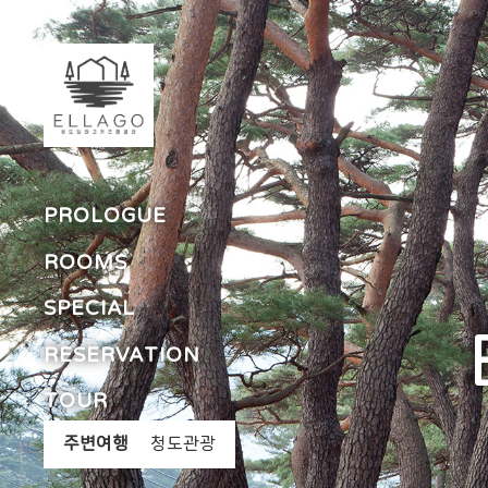
PROLOGUE
ROOMS
SPECIAL
RESERVATION
TOUR
주변여행
청도관광