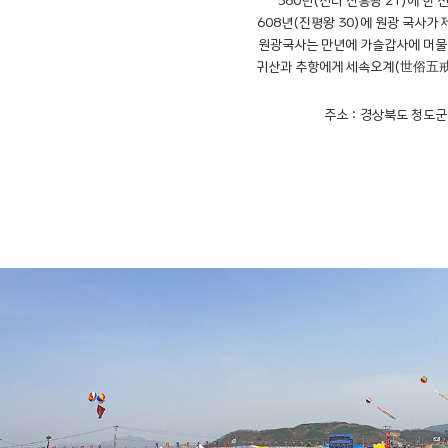
560년(신라 진흥왕 21)에 한
608년(진평왕 30)에 원광 국사가
원광국사는 만년에 가슬갑사에 머물
귀산과 추항에게 세속오계(世俗五戒
주소 : 경상북도 청도군