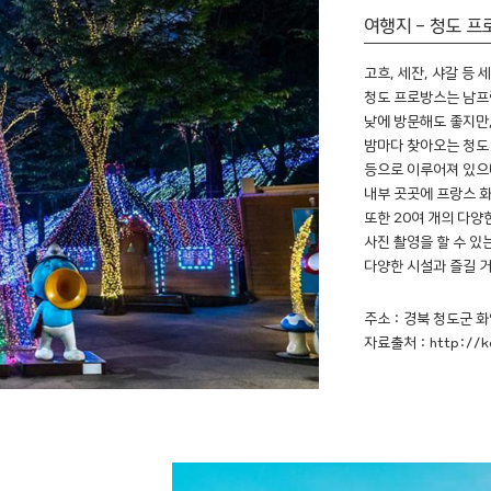
여행지 - 청도 
고흐, 세잔, 샤갈 등
청도 프로방스는 남프
​낮에 방문해도 좋지만
밤마다 찾아오는 청도 
등으로 이루어져 있으
내부 곳곳에 프랑스 화
또한 20여 개의 다양
사진 촬영을 할 수 있
다양한 시설과 즐길 
주소 : 경북 청도군 화
자료출처 : http://kor